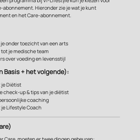
 een programma bij Vi-Lifestyle kun je kiezen voor 
abonnement. Hieronder zie je wat je kunt 
ment en het Care-abonnement.
e onder toezicht van een arts
 tot je medische team
 over voeding en levensstijl
 Basis + het volgende):
je Diëtist
e check-up & tips van je diëtist
persoonlijke coaching
 je Lifestyle Coach
are)
ar Care, moeten er twee dingen gebeuren: