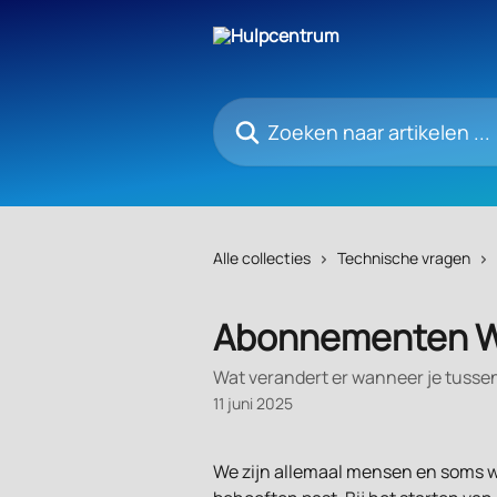
Naar de hoofdinhoud
Zoeken naar artikelen ...
Alle collecties
Technische vragen
Abonnementen Wi
Wat verandert er wanneer je tusse
11 juni 2025
We zijn allemaal mensen en soms we