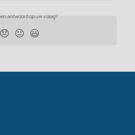
een antwoord op uw vraag?
😞
😐
😃