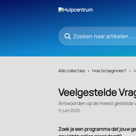
Naar de hoofdinhoud
Zoeken naar artikelen ...
Alle collecties
Hoe te beginnen?
V
Veelgestelde Vra
Antwoorden op de meest gestelde 
11 juni 2025
Zoek je een programma dat jouw gezo