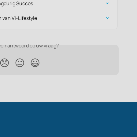
ngdurig Succes
 van Vi-Lifestyle
een antwoord op uw vraag?
😞
😐
😃