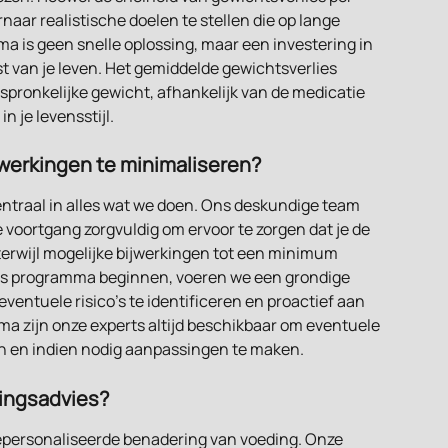
naar realistische doelen te stellen die op lange 
a is geen snelle oplossing, maar een investering in 
st van je leven. Het gemiddelde gewichtsverlies 
spronkelijke gewicht, afhankelijk van de medicatie 
n je levensstijl.
werkingen te minimaliseren?
 centraal in alles wat we doen. Ons deskundige team 
 voortgang zorgvuldig om ervoor te zorgen dat je de 
terwijl mogelijke bijwerkingen tot een minimum 
ns programma beginnen, voeren we een grondige 
ventuele risico’s te identificeren en proactief aan 
 zijn onze experts altijd beschikbaar om eventuele 
en en indien nodig aanpassingen te maken.
dingsadvies?
 gepersonaliseerde benadering van voeding. Onze 