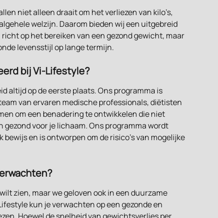
allen niet alleen draait om het verliezen van kilo’s, 
algehele welzijn. Daarom bieden wij een uitgebreid 
 richt op het bereiken van een gezond gewicht, maar 
de levensstijl op lange termijn.
erd bij Vi-Lifestyle?
id altijd op de eerste plaats. Ons programma is 
team van ervaren medische professionals, diëtisten 
en om een benadering te ontwikkelen die niet 
g en gezond voor je lichaam. Ons programma wordt 
bewijs en is ontworpen om de risico's van mogelijke 
 verwachten?
 wilt zien, maar we geloven ook in een duurzame 
-Lifestyle kun je verwachten op een gezonde en 
iezen. Hoewel de snelheid van gewichtsverlies per 