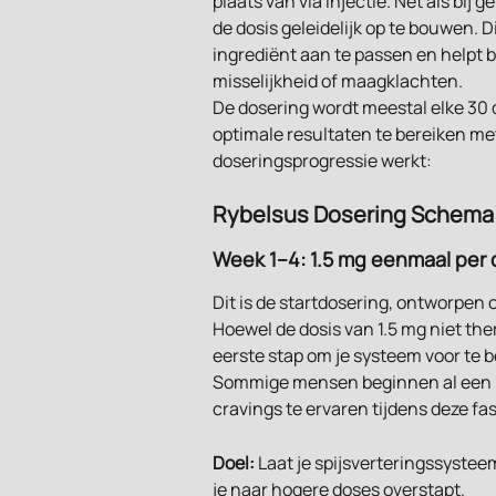
plaats van via injectie. Net als bij
de dosis geleidelijk op te bouwen. D
ingrediënt aan te passen en helpt b
misselijkheid of maagklachten.
De dosering wordt meestal elke 3
optimale resultaten te bereiken met
doseringsprogressie werkt:
Rybelsus Dosering Schema
Week 1–4: 1.5 mg eenmaal per
Dit is de startdosering, ontworpen
Hoewel de dosis van 1.5 mg niet th
eerste stap om je systeem voor te 
Sommige mensen beginnen al een li
cravings te ervaren tijdens deze fas
Doel:
 Laat je spijsverteringssystee
je naar hogere doses overstapt.