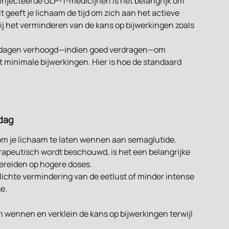
 geïnjecteerde GLP-1-medicijnen is het belangrijk om 
it geeft je lichaam de tijd om zich aan het actieve 
ij het verminderen van de kans op bijwerkingen zoals 
0 dagen verhoogd—indien goed verdragen—om 
 minimale bijwerkingen. Hier is hoe de standaard 
 dag
 om je lichaam te laten wennen aan semaglutide. 
erapeutisch wordt beschouwd, is het een belangrijke 
bereiden op hogere doses.
chte vermindering van de eetlust of minder intense 
e.
m wennen en verklein de kans op bijwerkingen terwijl 