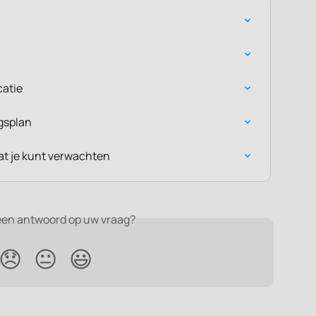
atie
gsplan
at je kunt verwachten
een antwoord op uw vraag?
😞
😐
😃