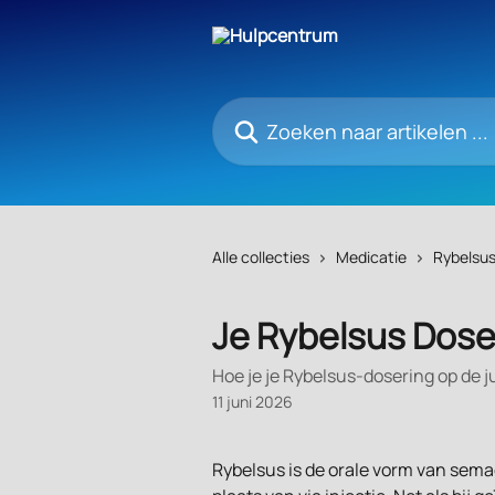
Naar de hoofdinhoud
Zoeken naar artikelen ...
Alle collecties
Medicatie
Rybelsu
Je Rybelsus Dose
Hoe je je Rybelsus-dosering op de 
11 juni 2026
Rybelsus is de orale vorm van sema