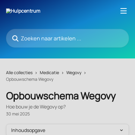
Naar de hoofdinhoud
Zoeken naar artikelen ...
Alle collecties
Medicatie
Wegovy
Opbouwschema Wegovy
Opbouwschema Wegovy
Hoe bouw je de Wegovy op?
30 mei 2025
Inhoudsopgave