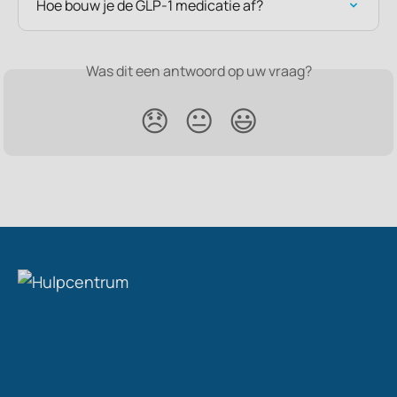
Hoe bouw je de GLP-1 medicatie af?
Was dit een antwoord op uw vraag?
😞
😐
😃