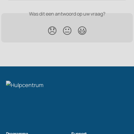
Was dit een antwoord op uw vraag?
😞
😐
😃
Programma
Support